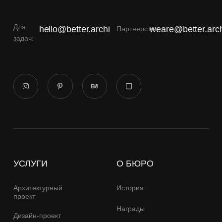
Для
hello@better.archi
weare@better.arch
Партнерство:
задач:
УСЛУГИ
О БЮРО
Архитектурный
История
проект
Награды
Дизайн-проект