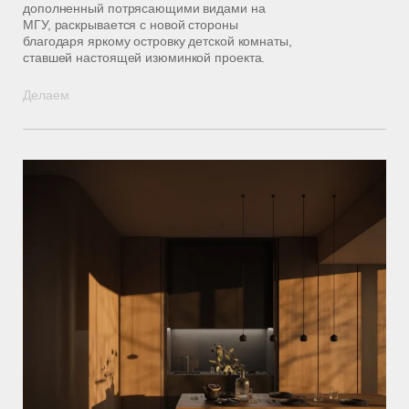
дополненный потрясающими видами на
МГУ, раскрывается с новой стороны
благодаря яркому островку детской комнаты,
ставшей настоящей изюминкой проекта.
Д
е
л
а
е
м